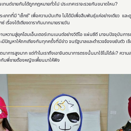
นเทนต์ขายกันได้ถูกกฎหมายทั่วไป ประเทศเราจะรวยกันขนาดไหน?​
่ประเภทที่มี “เซ็กซ์” เพื่อความบันเทิง ไม่ได้มีเพื่อสืบพันธุ์แค่อย่างเดียว
เซ็กซ์ เรื่องใต้เตียงดารากันมากมายรายวัน
าบหวามสู่ยุคโฮมเอ็นเตอร์เทนเมนต์อย่างวิดีโอ แผ่นซีดี มาจนปัจจุบันการด
ีปัญหาให้ถกเถียงกันทุกครั้งที่มีข่าว จนรัฐบาลและตำรวจจ้องขยับตัว เชือดไ
ีจินตนาการสูงมาก แต่ทำไมเราถึงเอาจินตนาการตรงนั้นมาใช้ไม่ได้ล่ะ? คว
กับพี่ชายต๊องหญิงเพี้ยนมาให้ฟัง