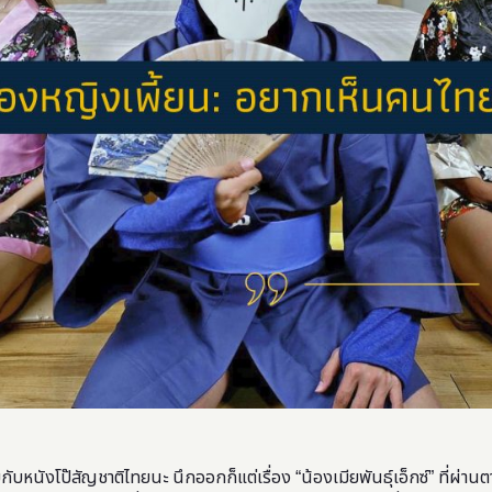
คยกับหนังโป๊สัญชาติไทยนะ นึกออกก็แต่เรื่อง “น้องเมียพันธุ์เอ็กซ์” ที่ผ