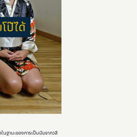
่านตาในฐานะของการเป็นมีมจากวลี