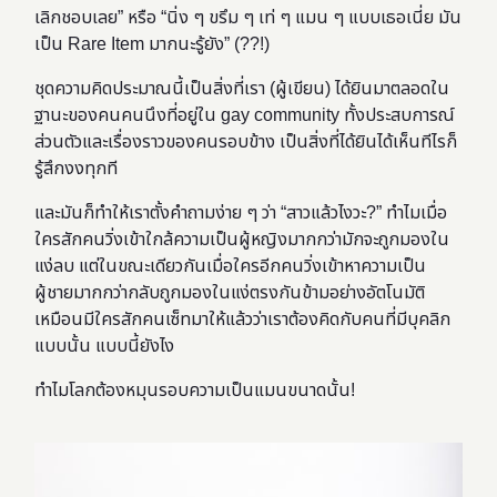
เลิกชอบเลย” หรือ “นิ่ง ๆ ขรึม ๆ เท่ ๆ แมน ๆ แบบเธอเนี่ย มัน
เป็น Rare Item มากนะรู้ยัง” (??!)
ชุดความคิดประมาณนี้เป็นสิ่งที่เรา (ผู้เขียน) ได้ยินมาตลอดใน
ฐานะของคนคนนึงที่อยู่ใน gay community ทั้งประสบการณ์
ส่วนตัวและเรื่องราวของคนรอบข้าง เป็นสิ่งที่ได้ยินได้เห็นทีไรก็
รู้สึกงงทุกที
และมันก็ทำให้เราตั้งคำถามง่าย ๆ ว่า “สาวแล้วไงวะ?” ทำไมเมื่อ
ใครสักคนวิ่งเข้าใกล้ความเป็นผู้หญิงมากกว่ามักจะถูกมองใน
แง่ลบ แต่ในขณะเดียวกันเมื่อใครอีกคนวิ่งเข้าหาความเป็น
ผู้ชายมากกว่ากลับถูกมองในแง่ตรงกันข้ามอย่างอัตโนมัติ
เหมือนมีใครสักคนเซ็ทมาให้แล้วว่าเราต้องคิดกับคนที่มีบุคลิก
แบบนั้น แบบนี้ยังไง
ทำไมโลกต้องหมุนรอบความเป็นแมนขนาดนั้น!