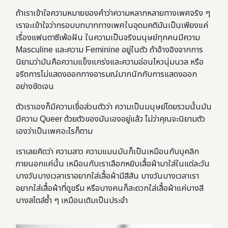
ถ้าเราเข้าใจความหมายของคำว่าความหลากหลายทางเพศจริง ๆ
เราจะเข้าใจว่ากรอบบทบาททางเพศในอุดมคติมันเป็นเพียงแค่
เรื่องแฟนตาซีเพ้อฝัน ในความเป็นจริงมนุษย์ทุกคนมีความ
Masculine และความ Feminine อยู่ในตัว ถ้าอ้างอิงจากการ
นิยามว่ามันคือความแข็งแกร่งและความอ่อนไหวนุ่มนวล หรือ
จริตการไม่แสดงออกทางอารมณ์มากนักกับการแสดงออก
อย่างชัดเจน
ตัวเราเองก็มีความเชื่อส่วนตัวว่า ความเป็นมนุษย์โดยรวมนั้นมัน
มีความ Queer ด้วยตัวของมันเองอยู่แล้ว ไม่ว่าคุณจะนิยามตัว
เองว่าเป็นเพศอะไรก็ตาม
เราเลยคิดว่า ความสาว ความแมนมันก็เป็นเหมือนกับบุคลิก
ภายนอกแค่นั้น เหมือนกับเราเลือกหยิบเสื้อผ้ามาใส่ในแต่ละวัน
บางวันบางเวลาเราอยากใส่เสื้อผ้ามีสีสัน บางวันบางเวลาเรา
อยากใส่เสื้อผ้าที่ดูขรึม หรือบางคนก็สะดวกใส่เสื้อผ้าแค่บางสี
บางสไตล์ซ้ำ ๆ เหมือนเดิมเป็นประจำ