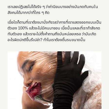
เราเลยปฏิเสธไม่ได้จริง ๆ ว่าค่านิยมบางอย่างมันกดทับคนใน
สังคมได้มากกว่าที่ใคร ๆ คิด
เมื่อใดก็ตามที่เราต้องมานั่งกังวลว่าการที่เราแสดงออกแบบเป็น
ตัวเอง 100% แล้วจะไม่มีคนมาชอบ เมื่อนั้นแหละที่เรากำลังกด
ทับตัวเอง แล้วเราจะไม่ตั้งคำถามถึงมันหน่อยเหรอ ว่ามันเกิด
อะไรผิดปกติขึ้นรึเปล่า? ทำไมเราต้องดิ้นรนขนาดนั้น