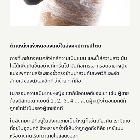
ตำแหน่งแห่งหนของเกย์ในสังคมปิตาธิปไตย
การที่เกย์บางคนคลั่งไคล้ความเป็นแมน และยี้ใส่ความสาว มัน
ไม่ได้เพิ่งเกิดขึ้นอย่างที่เกริ่นไป มันคือการเอากรอบชาย-หญิง
แบ่งเพศตามสรีระสองขั้วตรงข้ามมาสวมทับเพศวิถีและอัต
ลักษณ์ของตัวเองอีกที ว่าง่าย ๆ ก็คือ
ในกรอบความเป็นชาย-หญิง เขาก็มีอุดมคติของเขา เช่น ผู้ชาย
ต้องมีลักษณะแบบนี้ 1.. 2.. 3.. 4 … ส่วนผู้หญิงในอุดมคติก็
ถูกเซ็ทไว้เป็นรองผู้ชายอีกที
ในสังคมเกย์ที่อยู่ในสังคมชายเป็นใหญ่ก็เช่นเดียวกัน เรามีเกย์
ที่อยู่ในอุดมคติ ซึ่งหลายครั้งที่เห็นว่าถูกพูดถึงก็คือ เกย์แมน
หรือบางคนเรียกว่าเกย์ไม่แสดงออก