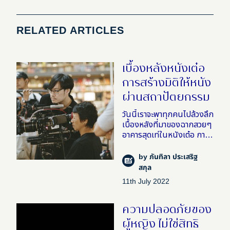
RELATED ARTICLES
เบื้องหลังหนังเต๋อ
การสร้างมิติให้หนัง
ผ่านสถาปัตยกรรม
วันนี้เราจะพาทุกคนไปล้วงลึก
เบื้องหลังที่มาของฉากสวยๆ
อาคารสุดเท่ในหนังเต๋อ การ
สร้างมิติให้โลกในหนังผ่าน
สถาปัตยกรรมในโลกแห่ง
by
ภันทิลา ประเสริฐ
ความจริงของเต๋อ นวพล ผู้
สกุล
กำกับที่ “รักภาพยนตร์ใน
11th July 2022
ความปลอดภัยของ
ผู้หญิง ไม่ใช่สิทธิ