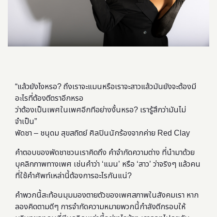
“แล้วยังไงหรอ? ถึงเราจะแมนหรือเราจะสาวแล้วมันยังจะต้องมี
อะไรที่ต้องตีตราอีกหรอ
ว่าต้องเป็นเพศในเพศอีกทีอย่างงั้นหรอ? เรารู้สึกว่ามันไม่
จำเป็น”
พัดชา – ชนุดม สุขสถิตย์ ศิลปินนักร้องจากค่าย Red Clay
คำตอบของพัดชาชวนเราคิดถึง คำจำกัดความต่าง ที่นำมาด้วย
บุคลิกภาพทางเพศ​ เช่นคำว่า ‘แมน’ หรือ ‘สาว’ ว่าจริงๆ แล้วคน
ที่ใช้คำศัพท์เหล่านี้ต้องการอะไรกันแน่?​
คำพวกนี้สะท้อนมุมมองตายตัวของเพศสภาพในสังคมเรา หาก
ลองคิดตามดีๆ การจำกัดความหมายพวกนี้กำลังตีกรอบให้