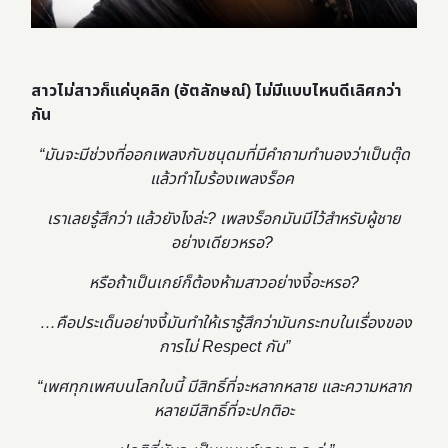
สาวไม่สาวก็แค่บุคลิก (อัตลักษณ์) ไม่มีแบบไหนดีเลิศกว่า
กัน
“มันจะมีช่วงที่ออกเพลงกับชนุดมที่มีคำถามทำนองว่าเป็นตุ๊ด
แล้วทำไมร้องเพลงร็อค
เราเลยรู้สึกว่า แล้วยังไงล่ะ? เพลงร็อกมันมีไว้สำหรับผู้ชาย
อย่างเดียวหรอ?
หรือถ้าเป็นเกย์ก็ต้องห้ามสาวอย่างงี้อะหรอ?
…คือประเด็นอย่างงี้มันทำให้เรารู้สึกว่ามันกระทบในเรื่องของ
การไม่ Respect กัน”
“เพศทุกเพศบนโลกใบนี้ มีสิทธิ์ที่จะหลากหลาย และความหลาก
หลายมีสิทธิ์ที่จะปกติอะ