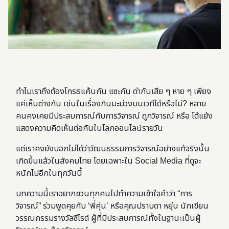
ทำไมเราถึงต้องโกรธแค้นกัน แซะกัน ด่ากันเสีย ๆ หาย ๆ เพียง
แค่เห็นต่างกัน เช่นในเรื่องกินมะม่วงบนเวทีได้หรือไม่?
หลาย
คนคงเคยมีประสบการณ์กับการวิจารณ์ ถูกวิจารณ์ หรือ โต้แย้ง
แสดงความคิดเห็นต่อกันในโลกออนไลน์รายวัน
แต่เราคงยังบอกไม่ได้ว่าวัฒนธรรมการวิจารณ์อย่างแท้จริงนั้น
เกิดขึ้นแล้วในสังคมไทย โดยเฉพาะใน Social Media ที่ดูจะ
หนักไปอีกในทุกวันนี้
บทความนี้เราอยากชวนทุกคนไปทำความเข้าใจคำว่า “การ
วิจารณ์” ร่วมพูดคุยกับ ‘พี่คุ่น’ หรือคุณปราบดา หยุ่น นักเขียน
วรรณกรรมรางวัลซีไรต์ ผู้ที่มีประสบการณ์
ทั้ง
ใน
ฐานะ
เป็นผู้