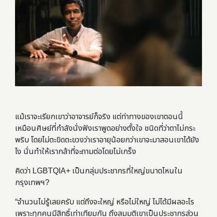
แม้เราจะเรียกเขาว่าอาจารย์ก็จริง แต่ท่าทางของเขาตอนนี้
เหมือนศิษย์ที่กำลังนั่งฟังเราพูดอย่างตั้งใจ ชนิดที่ว่าตาไม่กระ
พริบ โดยไม่ตะขิดตะขวงว่าเราอายุน้อยกว่าเขาจะมาสอนเขาได้ยัง
ไง นั่นทำให้เรากล้าที่จะถามต่อโดยไม่เกร็ง
คิดว่า LGBTQIA+ เป็นกลุ่มประชากรที่ใหญ่ขนาดไหนใน
กรุงเทพฯ?
“จำนวนไม่รู้เลยครับ แต่ถึงจะใหญ่ หรือไม่ใหญ่ ไม่ได้มีผลอะไร
เพราะทุกคนมีสิทธิ์เท่าเทียมกัน ถึงสมมติเขาเป็นประชากรส่วน