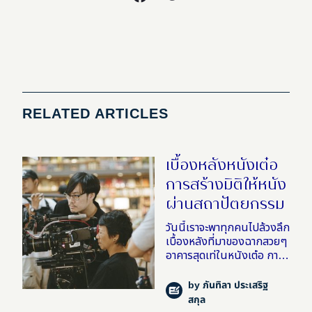
RELATED ARTICLES
เบื้องหลังหนังเต๋อ
การสร้างมิติให้หนัง
ผ่านสถาปัตยกรรม
วันนี้เราจะพาทุกคนไปล้วงลึก
เบื้องหลังที่มาของฉากสวยๆ
อาคารสุดเท่ในหนังเต๋อ การ
สร้างมิติให้โลกในหนังผ่าน
สถาปัตยกรรมในโลกแห่ง
by
ภันทิลา ประเสริฐ
ความจริงของเต๋อ นวพล ผู้
สกุล
กำกับที่ “รักภาพยนตร์ใน