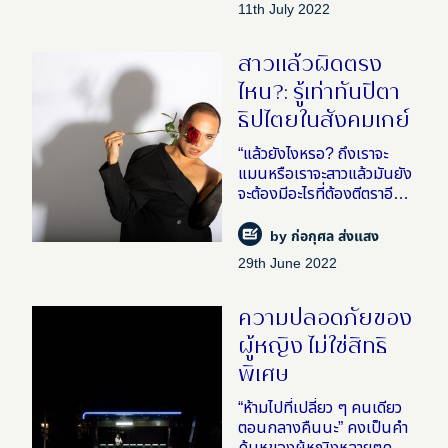
11th July 2022
สาวแล้วผิดตรง
ไหน?: รู้เท่าทันปิตา
ธิปไตยในสังคมเกย์
“แล้วยังไงหรอ? ถึงเราจะ
แมนหรือเราจะสาวแล้วมันยัง
จะต้องมีอะไรที่ต้องตีตราอีก
หรอ ว่าต้องเป็นเพศในเพศ
อีกทีอย่างงั้นหรอ? เรารู้สึก
by
ก่อกุศล ส่งแสง
ว่ามันไม่จำเป็น” พัดชา – ชนุ
29th June 2022
ดม สุขสถิตย์ ศิลปิน�
ความปลอดภัยของ
ผู้หญิง ไม่ใช่สิทธิ
พิเศษ
“ห้ามไปที่เปลี่ยว ๆ คนเดียว
ตอนกลางคืนนะ” คงเป็นคำ