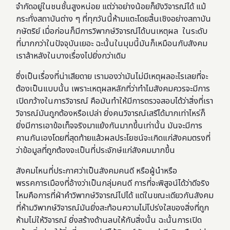
จำกัดอยู่ในชนชั้นสูงหน่อย แต่ว่าอย่างน้อยก็ยังวิจารณ์ได้ แม้
กระทั่งสถาบันต่าง ๆ ที่ทุกวันนี้ห้ามแตะโดยสิ้นเชิงอย่างสถาบัน
กษัตริย์ เมื่อก่อนก็มีการวิพากษ์วิจารณ์ได้บนเหตุผล ในระดับ
ที่มากกว่าในปัจจุบันเยอะ ฉะนั้นในมุมนี้มันก็เหมือนกับสังคม
เราล้าหลังในบางเรื่องไปยิ่งกว่าเดิม
ซึ่งเป็นเรื่องที่น่าเสียดาย เรามองว่ามันไม่มีเหตุผลอะไรเลยที่จะ
ต้องเป็นแบบนั้น เพราะเหตุผลหลักที่ว่าทำไมสังคมควรจะมีการ
เปิดกว้างในการวิจารณ์ คือมันทำให้มีการตรวจสอบได้ว่าสิ่งที่เรา
วิจารณ์มันถูกต้องหรือเปล่า ยิ่งคนวิจารณ์เสรีได้มากเท่าไหร่ก็
ยิ่งมีการเอาข้อเท็จจริงมาแย้งกันมากขึ้นเท่านั้น มันจะมีการ
คานกันเองโดยที่สุดท้ายแล้วผลประโยชน์จะเกิดแก่สังคมตรงที่
ว่าข้อมูลที่ถูกต้องจะเป็นที่ประจักษ์แก่สังคมมากขึ้น
สังคมไหนที่ประกาศว่าเป็นสังคมคนดี หรือผู้นำหรือ
พรรคการเมืองที่อ้างว่าเป็นกลุ่มคนดี การที่จะพิสูจน์ได้ว่าดีจริง
ไหมคือการที่ฝ่าคำวิพากษ์วิจารณ์ไปได้ แต่ในขณะเดียวกันสังคม
ที่ห้ามวิพากษ์วิจารณ์มันยิ่งสะท้อนความไม่โปร่งใสของสิ่งที่ถูก
ห้ามไม่ให้วิจารณ์ ยิ่งสร้างด้านลบให้กับสิ่งนั้น ฉะนั้นการเปิด