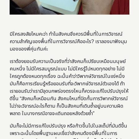
มีใครสงสัยไหมคะว่า ทำไมสังคมจึงควรมีพื้นที่ในการวิจารณ์
ความสำคัญของพื้นที่ในการวิจารณ์คืออะไร? เราลองมาฟังมุม
มองของ
พี่คุ่นกันค่ะ
เราต้องยอมรับความเป็นจริงที่ว่าสังคมก็เปรียบเหมือนมนุษย์
คนหนึ่ง ไม่มีใครสมบูรณ์แบบ ไม่มีใครรู้ไปหมดทุกอย่าง ไม่มี
ใครถูกต้องหมดทุกเรื่อง ฉะนั้นคำว่าวิพากษ์วิจารณ์ในแง่หนึ่ง
มันก็คือการเรียนรู้หรือยอมรับที่จะวิพากษ์วิจารณ์ตัวเองได้ ถ้า
เรายอมรับว่าเรามีจุดบกพร่องตรงไหนก็ควรจะแก้ไขปรับปรุงให้
ดีขึ้น “สังคมก็เหมือนกัน สังคมไหนที่ปิดกั้นการวิพากษ์วิจารณ์
ไม่ว่าจะวิจารณ์อะไรก็ตาม ก็เป็นสังคมที่เดินซ้ำอยู่บนความผิด
พลาด ในบางกรณีอาจจะเดินถอยหลังด้วยซ้ำ”
มันก็จะไม่มีการแก้ไขปรับปรุง หรือก้าวขึ้นไปในสเต็ปที่มันดีขึ้น
เพราะฉะนั้นโดยพื้นฐานผมเชื่อว่าสังคมต้องมีพื้นที่ในการ