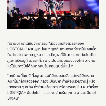
ที่ผ่านมา เราได้ยินวาทกรรม “เมืองไทยคือสวรรค์ของ
LGBTQIA+” ผ่านหูมาบ่อย ๆ พูดกันตามตรง ว่าเราไม่เคยเชื่อ
ในคำกล่าว เพราะกฎหมาย และปัญหาที่มีในประเทศยังล้นเป็น
ภูเขา จริงอยู่ที่ สวรรค์ที่ว่า อาจเป็นแค่มุมมองของใครบางคน
แต่ไม่มีทางใช้ได้กับทุกคนในคอมมูนิตี้นี้แน่ ๆ
“คงมีคนที่โชคดี ที่อยู่ในกลุ่มที่มีคนยอมรับ แต่คงมีอีกหลาย
คนที่ไม่กล้าแสดงออก กลัวจะมีปัญหา ถ้าเพื่อนร่วมงานรู้ หรือ
ขาดหลาย ๆ อย่าง ทั้งด้านสวัสดิการ หรือการยอมรับ ผมว่าเรื่อง
LGBTQIA+ มันยังไม่ Inclusive สำหรับทุกคน อาจจะเป็นแค่
บางคน”