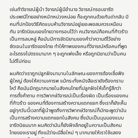
เช่นถ้าวิจารณ์ผู้นำ วิจารณ์ผู้มีอำนาจ วิจารณ์กรอบจารีต
ประเพณีไทยอย่างหนักหน่วงหน่อย ก็จะถูกคนด้วยกันด่ากลับ มี
คนที่ปกป้องวิธีคิดแบบห้ามวิจารณ์อยู่เยอะพอสมควรเหมือน
กัน จารีตนิยมของไทยวางกรอบไว้ว่า คนวิจารณ์คือคนที่ก้าวร้าว
เป็นการลบหลู่ คือมันมีการจัดนิยามของคำว่าความดีไว้อย่าง
ชัดเจนในจารีตของไทย ทำให้ภาพของคนที่วิจารณ์หรือคนที่พูด
อะไรตรงไปตรงมามาก ๆ จะถูกเพ่งเล็ง หรือถูกนิยามว่าเป็นคน
ไม่ดีไปก่อน
ผมคิดว่าเราถูกปลูกฝังมานานในลักษณะของการต้องเชื่อฟัง
ผู้ใหญ่ ต้องให้ความเคารพ แม้กระทั่งหนังสือเรายังต้องกราบ
ไหว้ คือมันมีกฎมากมายในสังคมไทยที่ปลูกฝังให้เด็กรู้สึกว่า
การตั้งคำถาม การวิพากษ์วิจารณ์เป็นเรื่องผิด เป็นเรื่องของคน
ที่ก้าวร้าว ของคนที่ต้องการสร้างความแตกแยก ซึ่งเราก็ยังเห็น
อยู่ทุกวันนี้เวลาที่ผู้นำพูดถึงการวิพากษ์วิจารณ์ก็มักจะพูดว่ามัน
เป็นการสร้างความแตกแยกในสังคม ซึ่งมันเป็นมุมมองแบบ
จารีตนิยมมาก ผมคิดว่ามันก็ยังฝังลึกอยู่ในความเป็นสังคม
ไทยของเราอยู่ ถึงแม้ว่าจะมีสื่อใหม่ ๆ มากมายให้เราใช้แสดง