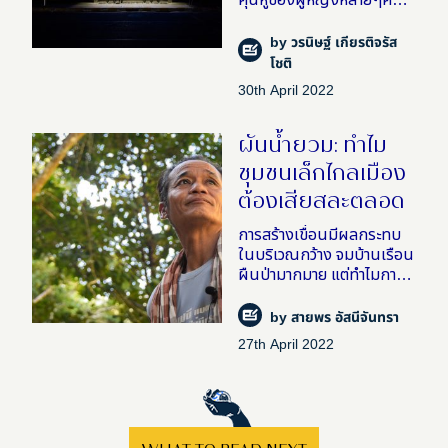
คุ้นหูของผู้หญิงหลายๆคนที่
ใช้ชีวิตในกรุงเทพฯ – แต่
ทำไมเราต้องอยู่ด้วยความ
by
วรนิษฐ์ เกียรติจรัส
ระแวงล่ะ?! ไม่ว่าใกล้ไกล หรือ
โชติ
ไม่ใช่ว่ามีแสงไม่มีแสง
30th April 2022
ผันน้ำยวม: ทำไม
ชุมชนเล็กไกลเมือง
ต้องเสียสละตลอด
การสร้างเขื่อนมีผลกระทบ
ในบริเวณกว้าง จมบ้านเรือน
ผืนป่ามากมาย แต่ทำไมการ
ตัดสินใจโครงระดับภูมิภาค
หรือระดับชาติถึงเป็นการ
by
สายพร อัสนีจันทรา
ตัดสินใจของคนเมือง และ
27th April 2022
เหลือไว้เพียงความรู้สึกตก
ค้า�