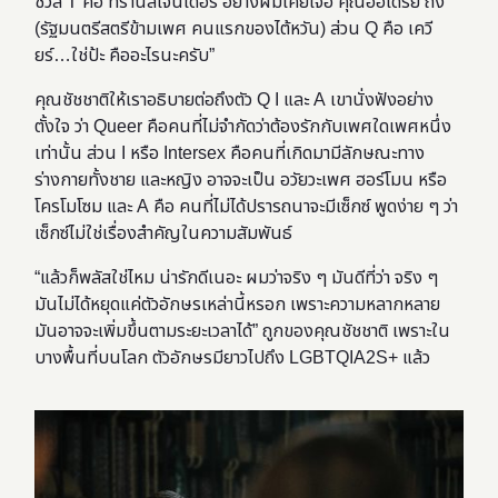
ชวล T คือ ทรานส์เจนเดอร์ อย่างผมเคยเจอ คุณออเดรย์ ถัง
(รัฐมนตรีสตรีข้ามเพศ คนแรกของไต้หวัน) ส่วน Q คือ เควี
ยร์…ใช่ป้ะ คืออะไรนะครับ”
คุณชัชชาติให้เราอธิบายต่อถึงตัว Q I และ A เขานั่งฟังอย่าง
ตั้งใจ ว่า Queer คือคนที่ไม่จำกัดว่าต้องรักกับเพศใดเพศหนึ่ง
เท่านั้น ส่วน I หรือ Intersex คือคนที่เกิดมามีลักษณะทาง
ร่างกายทั้งชาย และหญิง อาจจะเป็น อวัยวะเพศ ฮอร์โมน หรือ
โครโมโซม และ A คือ คนที่ไม่ได้ปรารถนาจะมีเซ็กซ์ พูดง่าย ๆ ว่า
เซ็กซ์ไม่ใช่เรื่องสำคัญในความสัมพันธ์
“แล้วก็พลัสใช่ไหม น่ารักดีเนอะ ผมว่าจริง ๆ มันดีที่ว่า จริง ๆ
มันไม่ได้หยุดแค่ตัวอักษรเหล่านี้หรอก เพราะความหลากหลาย
มันอาจจะเพิ่มขึ้นตามระยะเวลาได้” ถูกของคุณชัชชาติ เพราะใน
บางพื้นที่บนโลก ตัวอักษรมียาวไปถึง LGBTQIA2S+ แล้ว