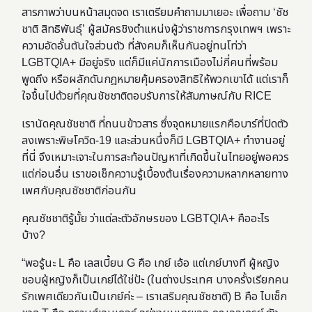
สารภาพว่าบนหน้าสมุดจด เราเตรียมคำถามมาเยอะ เพื่อถาม ‘ชัช
ชาติ สิทธิพันธุ์’ ผู้สมัครชิงตำแหน่งผู้ว่าราชการกรุงเทพฯ เพราะ
ความอัดอั้นตันใจส่วนตัว ที่สังคมก็เห็นกันอยู่ทนโท่ว่า
LGBTQIA+ มีอยู่จริง แต่ก็มีแค่นักการเมืองไม่กี่คนที่พร้อม
พูดถึง หรือผลักดันกฎหมายคุ้มครองสิทธิให้พวกเขาได้ แต่เราก็
ใจชื้นไปด้วยที่คุณชัชชาติตอบรับการให้สัมภาษณ์กับ RICE
เรานัดคุณชัชชาติ ที่ถนนข้าวสาร ซึ่งจุดหมายแรกคือบาร์ที่ปิดตัว
ลงเพราะพิษโควิด-19 และส่วนหนึ่งก็มี LGBTQIA+ ทำงานอยู่
ที่นี่ จึงเหมาะเจาะในการสะท้อนปัญหาที่เกิดขึ้นในไทยอยู่พอควร
แต่ก่อนอื่น เราขอ
เช็ก
ความรู้เบื้องต้นเรื่องความหลากหลายทาง
เพศกับคุณชัชชาติก่อนกัน
คุณชัชชาติรู้มั้ย ว่าแต่ละตัวอักษรของ LGBTQIA+ คืออะไร
บ้าง?
“พอรู้นะ L คือ เลสเบี้ยน G คือ เกย์ เอ้อ แต่เกย์บางที ผู้หญิง
ชอบผู้หญิงก็เป็นเกย์ได้ใช่ป้ะ (ในต่างประเทศ บางครั้งเรียกคน
รักเพศเดียวกันเป็นเกย์ค่ะ – เราเสริมคุณชัชชาติ) B คือ ไบเซ็ก