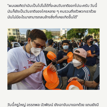
“ผมเลยคิดว่ามันเป็นไปไม่ได้ที่จะลบวันชาติออกไปนะครับ วันนี้
มันก็ยังเป็นวันชาติของใครหลาย ๆ คนรวมถึงตัวพวกเราด้วย
มันไม่มีอะไรมาสามารถลบล้างสิ่งที่เคยเกิดขึ้นได้”
วันนี้ครูใหญ่ อรรถพล บัวพัฒน์ ยังเอาขันมาแจกด้วย แถมยังมี