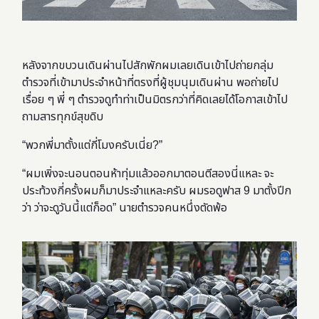
หลังจากขบวนเดินผ่านไปสักพักผมเลยเดินเข้าไปถ่ายกลุ่ม
ตำรวจที่เข้ามาประจำหน้าที่ตรงที่ผู้ชุมนุมเดินผ่าน พอถ่ายไป
เรื่อย ๆ พี่ ๆ ตำรวจดูทำท่าเป็นมิตรกว่าที่คิดเลยได้โอกาสเข้าไป
ถามสารทุกข์สุขดิบ
“พวกพี่มาตั้งแต่กี่โมงครับเนี่ย?”
“ผมเพิ่งจะนอนตอนห้าทุ่มแล้วออกมาตอนตีสองนี่แหละ จะ
ประท้วงกี่ครั้งผมก็มาประจำแหละครับ ผมรอดูฟาส 9 มาตั้งปีก
ว่า ว่าจะดูวันนี้แต่ก็อด” นายตำรวจคนหนึ่งตัดพ้อ