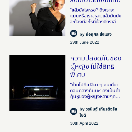
ธิปไตยในสังคมเกย์
“แล้วยังไงหรอ? ถึงเราจะ
แมนหรือเราจะสาวแล้วมันยัง
จะต้องมีอะไรที่ต้องตีตราอีก
หรอ ว่าต้องเป็นเพศในเพศ
อีกทีอย่างงั้นหรอ? เรารู้สึก
by
ก่อกุศล ส่งแสง
ว่ามันไม่จำเป็น” พัดชา – ชนุ
29th June 2022
ดม สุขสถิตย์ ศิลปิน�
ความปลอดภัยของ
ผู้หญิง ไม่ใช่สิทธิ
พิเศษ
“ห้ามไปที่เปลี่ยว ๆ คนเดียว
ตอนกลางคืนนะ” คงเป็นคำ
คุ้นหูของผู้หญิงหลายๆคนที่
ใช้ชีวิตในกรุงเทพฯ – แต่
ทำไมเราต้องอยู่ด้วยความ
by
วรนิษฐ์ เกียรติจรัส
ระแวงล่ะ?! ไม่ว่าใกล้ไกล หรือ
โชติ
ไม่ใช่ว่ามีแสงไม่มีแสง
30th April 2022