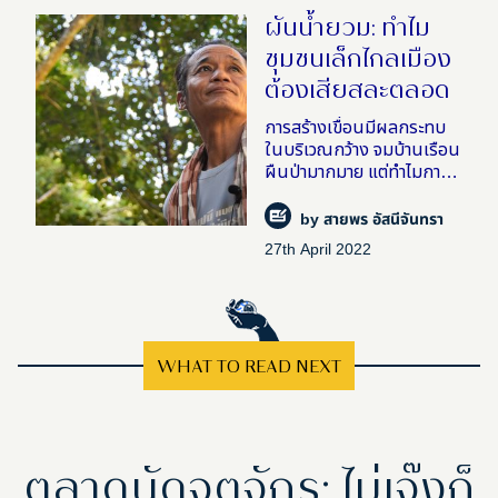
ผันน้ำยวม: ทำไม
ชุมชนเล็กไกลเมือง
ต้องเสียสละตลอด
การสร้างเขื่อนมีผลกระทบ
ในบริเวณกว้าง จมบ้านเรือน
ผืนป่ามากมาย แต่ทำไมการ
ตัดสินใจโครงระดับภูมิภาค
หรือระดับชาติถึงเป็นการ
by
สายพร อัสนีจันทรา
ตัดสินใจของคนเมือง และ
27th April 2022
เหลือไว้เพียงความรู้สึกตก
ค้า�
WHAT TO READ NEXT
ตลาดนัดจตุจักร: ไม่เจ๊งก็