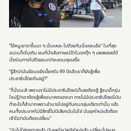
“ไอ้หนูเอาขาขึ้นมา ๆ นั่นแหละ ไปด้วยกันนี่แหละเอ้อ” ในที่สุด
ขบวนก็เริ่มเดิน ผมที่นั่งสัมภาษณ์ป้าในรถตุ๊ก ๆ เลยพลอยได้
นั่งร่วมทางไปด้วยจนกว่าจะชวนคุยเสร็จ
“รู้สึกว่ามันย้อนแย้งมั้ยครับ 89 ปีแล้วเราก็ยังสู้เพื่อ
ประชาธิปไตยกันอยู่?”
“ก็นั่นนะสิ เพราะเราไม่มีประชาธิปไตยนิก็เลยต้องสู้ สู้จนเด็กรุ่น
ใหม่รู้ว่าเราต้องสู้เพื่ออนาคตของเขา การไม่มีประชาธิปไตยนี่มัน
ทำอะไรก็ลำบากเพราะอำนาจไปอยู่กับคนกลุ่มเดียวเท่านั้น แล้ว
คนทั้งประเทศไม่มีสิทธิ์ไม่มีเสียงมันไม่ใช่ มันยุคใหม่แล้วต้อง
เข้าใจว่ามันต้องเปลี่ยน”
“มันไม่ใช่ยุคทาสแล้ว มันยุคใหม่สมัยใหม่แล้ว เปลี่ยนไปหมด