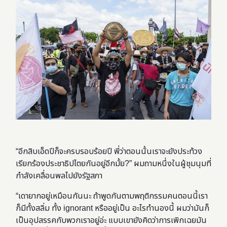
“อีกสิบเอ็ดปีก็จะครบรอบร้อยปี พี่ว่าตอนนั้นเราจะยังประท้วง
เรียกร้องประชาธิปไตยกันอยู่อีกมั้ย?” ผมถามหนึ่งในผู้ชุมนุมที่
กำลังเคลื่อนพลไปยังรัฐสภา
“เดายากอยู่เหมือนกันนะ ถ้าพูดกันตามพฤติกรรมคนตอนนี้เรา
ก็มีทั้งสลิ่ม ทั้ง ignorant หรืออยู่เป็น อะไรทำนองนี้ ผมว่ามันก็
เป็นอุปสรรคกับพวกเราอยู่อ่ะ แบบเขายังคิดว่าการเพิกเฉยมัน