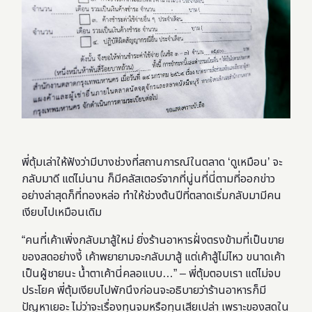
พี่ตุ้มเล่าให้ฟังว่ามีบางช่วงที่สถานการณ์ในตลาด ‘ดูเหมือน’ จะ
กลับมาดี แต่ไม่นาน ก็มีคลัสเตอร์จากที่นู่นที่นี่ตามที่ออกข่าว
อย่างล่าสุดก็ที่ทองหล่อ ทำให้ช่วงต้นปีที่ตลาดเริ่มกลับมามีคน
เงียบไปเหมือนเดิม
“คนที่เค้าเพิ่งกลับมาสู้ใหม่ ยิ่งร้านอาหารฝั่งตรงข้ามที่เป็นขาย
ของสดอย่างงี้ เค้าพยายามจะกลับมาสู้ แต่เค้าสู้ไม่ไหว ขนาดเค้า
เป็นผู้ชายนะ น้ำตาเค้านี่คลอแบบ…” – พี่ตุ้มตอบเรา แต่ไม่จบ
ประโยค พี่ตุ้มเงียบไปพักนึงก่อนจะอธิบายว่าร้านอาหารก็มี
ปัญหาเยอะ ไม่ว่าจะเรื่องทุนจมหรือทุนเสียเปล่า เพราะของสดใน