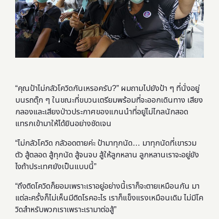
“คุณป้าไม่กลัวโควิดกันเหรอครับ?” ผมถามไปยังป้า ๆ ที่นั่งอยู่
บนรถตุ๊ก ๆ ในขณะที่ขบวนเตรียมพร้อมที่จะออกเดินทาง เสียง
กลองและเสียงป่าวประกาศของแกนนำที่อยู่ไม่ไกลนักสอด
แทรกเข้ามาให้ได้ยินอย่างชัดเจน
“ไม่กลัวโควิด กลัวอดตายค่ะ ป้ามาทุกนัด… มาทุกนัดที่เขารวม
ตัว สู้ตลอด สู้ทุกนัด สู้จนจบ สู้ให้ลูกหลาน ลูกหลานเราจะอยู่ยัง
ไงถ้าประเทศยังเป็นแบบนี้”
“ถึงติดโควิดก็ยอมเพราะเราอยู่อย่างนี้เราก็จะตายเหมือนกัน มา
แต่ละครั้งก็ไม่เห็นมีติดโรคอะไร เราก็แข็งแรงเหมือนเดิม ไม่มีโค
วิดสำหรับพวกเราเพราะเรามาต่อสู้”