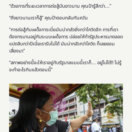
“ด้วยการที่ระยะเวลาการต่อสู้มันยาวนาน คุณป้ารู้สึกว่า…”
“ถึงยาวนานเราก็สู้” คุณป้าตอบกลับทันควัน
“การต่อสู้กับเผด็จการเนี่ยมันน่ากลัวยิ่งกว่าโควิดอีก การที่เรา
ต้องทรมานอยู่กับระบบเผด็จการ ปล่อยให้ทำรัฐประหารมาตลอด
แปดสิบกว่าปีเนี่ยเรารับไม่ได้ มันน่ากลัวกว่าโควิด ก็เลยยอม
เสี่ยงมา”
“สภาพอย่างนี้จะให้เราอยู่กับรัฐบาลแบบนี้เราก็… อยู่ไม่ได้!! ไม่รู้
จะทำอะไรกินแล้วตอนนี้”