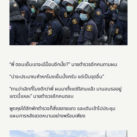
“พี่ ตอนเย็นเขาจะมีม็อบอีกมั้ย?” นายตำรวจอีกคนถามผม
“น่าจะประมาณห้าหกโมงเย็นมั้งครับ แต่เป็นจุดอื่น”
“ถามว่าเลิกกี่โมงดีกว่าพี่ ผมมาตั้งแต่ตีสามแล้ว มานอนรออยู่
แถวนี้แหละ” นายตำรวจอีกคนตอบ
พูดคุยได้สักพักตำรวจก็สั่งสลายแถว และเดินเข้าไปประชุม
แผนการหลังลวดหนามอย่างพร้อมเพียง