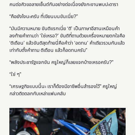
คนต่อคิวขอลายเซ็นต์กันอย่างต่อเนื่องยังกะงานพบปะดารา
“คือยังไงนะครับ ที่เขียนบนขันเนี่ย?”
“มันมีความหมาย ขันติแรกเนี่ย ‘ติ’ เป็นภาษาอีสานเหมือนคำ
ลงท้ายคำถามว่า ‘ใช่เหรอ?’ ขันติที่ตามด้วยเครื่องหมายตกใจคือ
‘ติเตือน’ แล้วขันติสุดท้ายนี่คือคำว่า ‘อดทน’ คำเดียวรวมกันแล้ว
เท่ากับตั้งคำถาม ติเตือน แล้วก็อดทนครับ”
“พลังประชารัฐแจกขัน ครูใหญ่ก็เลยแจกบ้างเหรอครับ?”
“ใช่ ๆ”
“เศรษฐกิจแบบนี้นะ เราก็ต้องมีอาชีพอื่นสำรองไว้” ครูใหญ่
กล่าวติดตลกกับเหล่าแฟนคลับ