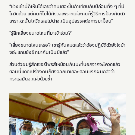
“ช่วงเช้านี่ก็เห็นได้เลยว่าคนเยอะขึ้นถ้าเทียบกับปีก่อนทั้ง ๆ ที่มี
โควิดด้วย แต่คนก็ไม่ได้กังวลเพราะแต่ละคนก็รู้วิธีการป้องกันตัว
เพราะฉะนั้นโควิดเลยไม่น่าจะเป็นอุปสรรคต่อการมาม็อบ”
“รู้สึกเสี่ยงขนาดไหนที่มาเข้าร่วม?”
“เสี่ยงขนาดไหนเหรอ? เขารู้กันหมดแล้วว่าต้องปฏิบัติตัวยังไงบ้า
งอ่ะ แถมยังฝึกมากันเป็นปีแล้ว”
ส่วนตัวผมรู้สึกเซอร์ไพรส์เหมือนกันนะที่นอกจากจะโควิดแล้ว
ตอนนี้แดดเปรี้ยงคนก็ยังออกมาเยอะ ตอนแรกผมกลัวว่า
กระแสมันจะแผ่วด้วยซ้ำ