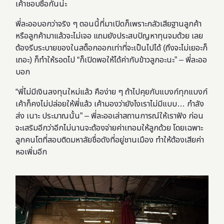
เค้าชอบซื้อกันน่ะ
พี่ละออบอกว่าจริง ๆ ตอนนี้ที่มาเปิดก็เพราะกลัวเสียฐานลูกค้า
หรือลูกค้ามาแล้วจะไม่เจอ แถมยังประสบปัญหาทุนจมด้วย เลย
ต้องรีบระบายของในสต็อกออกเท่าที่จะเป็นไปได้ (ถึงจะไม่เยอะก็
เถอะ) ก็ทำให้รอดไป “ก็เปิดพอให้ได้ค่ากับข้าวลูกอะนะ” – พี่ละออ
บอก
“พี่ไม่มีเงินลงทุนใหม่แล้ว คือง่าย ๆ ถ้าไปคุยกับแบงก์ทุกแบงก์
เค้าก็คงไม่ปล่อยให้พี่แล้ว เค้ามองว่ายังไงเราไม่มีแบบ… กำลัง
ส่ง เนาะ ประมาณนั้น” – พี่ละออเล่าสถานการณ์ให้เราฟัง ก่อน
จะเสริมอีกว่าอีกไม่นานจะต้องจ่ายค่าเทอมให้ลูกด้วย โดยเฉพาะ
ลูกคนโตที่สอบติดมหาลัยชื่อดังที่อยู่ชานเมือง ทำให้ต้องเสียค่า
หอเพิ่มอีก