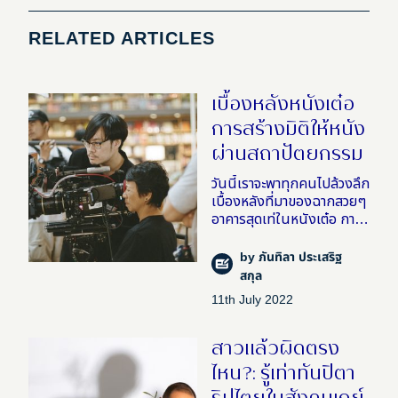
RELATED ARTICLES
เบื้องหลังหนังเต๋อ
การสร้างมิติให้หนัง
ผ่านสถาปัตยกรรม
วันนี้เราจะพาทุกคนไปล้วงลึก
เบื้องหลังที่มาของฉากสวยๆ
อาคารสุดเท่ในหนังเต๋อ การ
สร้างมิติให้โลกในหนังผ่าน
สถาปัตยกรรมในโลกแห่ง
by
ภันทิลา ประเสริฐ
ความจริงของเต๋อ นวพล ผู้
สกุล
กำกับที่ “รักภาพยนตร์ใน
11th July 2022
สาวแล้วผิดตรง
ไหน?: รู้เท่าทันปิตา