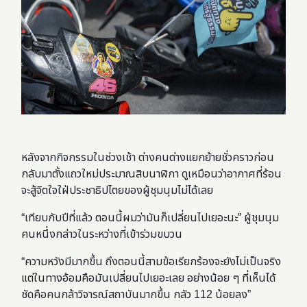
หลังจากกิจกรรมในช่วงเช้า ต่างคนต่างแยกย้ายชั่วคราวก่อน
กลับมาตั้งแถวใหม่ประมาณสิบนาฬิกา ดูเหมือนว่าอากาศที่ร้อน
จะสู้จิตใจใฝ่ประชาธิปไตยของผู้ชุมนุมไม่ได้เลย
“เทียบกับปีที่แล้ว ตอนนี้ผมว่ามันก็เปลี่ยนไปเยอะนะ” ผู้ชุมนุม
คนหนึ่งกล่าวในระหว่างที่เข้าร่วมขบวน
“ความหวังมีมากขึ้น ถึงตอนนี้สามข้อเรียกร้องจะยังไม่เป็นจริง
แต่ในทางอ้อมคือมันเปลี่ยนไปเยอะเลย อย่างน้อย ๆ ที่เห็นได้
ชัดคือคนกล้าวิจารณ์สถาบันมากขึ้น กลัว 112 น้อยลง”