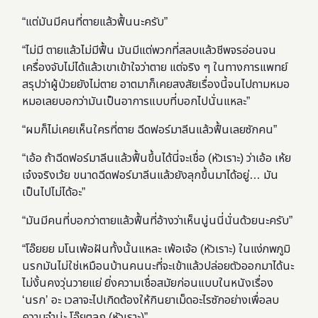
“แต่มันมีคนที่ตายแล้วฟื้นนะครับ”
“ไม่มี ตายแล้วไม่มีฟื้น มันมีแต่พวกที่สลบแล้วชีพจรอ่อนจน
เครื่องจับไม่ได้แล้วเขาเข้าใจว่าตาย แต่จริง ๆ ในทางการแพทย์
สรุปว่าผู้ป่วยยังไม่ตาย อาตมาก็เคยสงสัยเรื่องนี้จนไปถามหมอ
หมอเลยบอกว่ามันเป็นอาการแบบที่บอกไปนั่นแหละ”
“ผมก็ไม่เคยเห็นใครที่ตาย ฉีดฟอร์มาลีนแล้วฟื้นเลยซักคน”
“เอ้อ ถ้าฉีดฟอร์มาลีนแล้วฟื้นขึ้นได้นี่จะเชื่อ (หัวเราะ) ว่าเอ้อ เห้ย
เจ๋งจริงเว้ย ขนาดฉีดฟอร์มาลีนแล้วยังลุกขึ้นมาได้อยู่… มัน
เป็นไปไม่ได้อะ”
“มันมีคนที่บอกว่าตายแล้วฟื้นที่อ้างว่าเห็นนู่นนี่นั่นด้วยนะครับ”
“โอ๊ยยย มโนเพ้อฝันทั้งนั้นแหละ เพ้อเจ้อ (หัวเราะ) ในแง่ภพภูมิ
นรกมันไม่ใช่เหมือนบ้านคนนะที่จะเข้าแล้วปล่อยตัวออกมาได้นะ
ไม่งั้นคงวุ่นวายแย่ ยิ่งความเชื่อสมัยก่อนแบบในหนังเรื่อง
‘นรก’ อะ เวลาจะไปเกิดต้องให้กินยาเม็ดอะไรซักอย่างเพื่อลบ
ความจำน่ะ โอ๊ยตลก (หัวเราะ)”