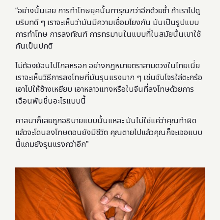
“อย่างนั้นเลย การทำโทษยุคนั้นทารุณกว่าอีกด้วยซ้ำ ถ้าเราไปดู
บริบทดี ๆ เราจะเห็นว่ามันมีความเชื่อมโยงกัน มันเป็นรูปแบบ
การทำโทษ การลงทัณฑ์ การทรมานในแบบที่ในสมัยนั้นเขาใช้
กันเป็นปกติ
ไม่ต้องย้อนไปไกลหรอก อย่างกฏหมายตราสามดวงในไทยเนี่ย
เราจะเห็นวิธีการลงโทษที่มันรุนแรงมาก ๆ เช่นจับโจรใส่ตะกร้อ
เอาไปให้ช้างเหยียบ เอาหลาวแทงหรือในจีนที่ลงโทษด้วยการ
เฉือนพันชิ้นอะไรแบบนี้
ศาสนาก็เลยถูกอธิบายแบบนั้นแหละ มันไม่ใช่แค่ว่าคุณทำผิด
แล้วจะโดนลงโทษตอนยังมีชีวิต คุณตายไปแล้วคุณก็จะเจอแบบ
นี้แถมยังรุนแรงกว่าอีก”