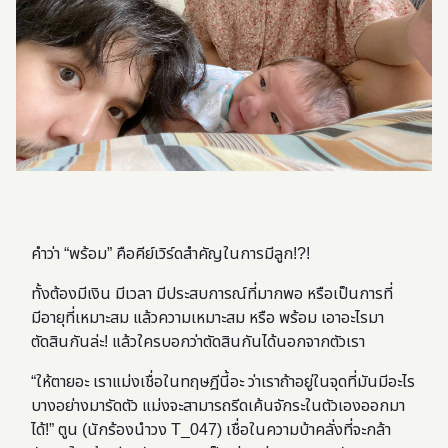
คำว่า “พร้อม” คือคีย์เวิร์ดสำคัญในการมีลูก!?!
ทั้งต้องมีเงิน มีเวลา มีประสบการณ์ที่มากพอ หรือเป็นการที่
มีอายุที่เหมาะสม แล้วความเหมาะสม หรือ พร้อม เอาอะไรมา
ตัดสินกันล่ะ! แล้วใครบอกว่าตัดสินกันได้นอกจากตัวเรา
“ให้ตายอะ เราแม่งเชื่อในทฤษฎีนี้อะ ว่าเราถ้าอยู่ในจุดที่มันมีอะไร
บางอย่างมารัดตัว แม่งจะสามารถรีดเค้นจักระในตัวเองออกมา
ได้!” ตูน (นักร้องนำวง T_047) เชื่อในความบ้าคลั่งที่จะกล้า