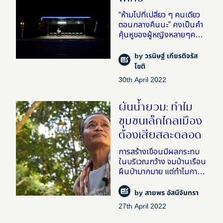
“ห้ามไปที่เปลี่ยว ๆ คนเดียว
ตอนกลางคืนนะ” คงเป็นคำ
คุ้นหูของผู้หญิงหลายๆคนที่
ใช้ชีวิตในกรุงเทพฯ – แต่
ทำไมเราต้องอยู่ด้วยความ
by
วรนิษฐ์ เกียรติจรัส
ระแวงล่ะ?! ไม่ว่าใกล้ไกล หรือ
โชติ
ไม่ใช่ว่ามีแสงไม่มีแสง
30th April 2022
ผันน้ำยวม: ทำไม
ชุมชนเล็กไกลเมือง
ต้องเสียสละตลอด
การสร้างเขื่อนมีผลกระทบ
ในบริเวณกว้าง จมบ้านเรือน
ผืนป่ามากมาย แต่ทำไมการ
ตัดสินใจโครงระดับภูมิภาค
หรือระดับชาติถึงเป็นการ
by
สายพร อัสนีจันทรา
ตัดสินใจของคนเมือง และ
27th April 2022
เหลือไว้เพียงความรู้สึกตก
ค้า�