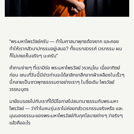
“พระมหาไพรวัลย์ครับ — ทำไมศาสนาพุทธต้องยาก และคอย
ทำให้เรากลัวบาปกรรมอยู่เสมอ?​ ทั้งนรกสวรรค์ เวรกรรม ผม
ก็ไม่เคยเห็นจริงๆ นะครับ”
คำถามง่ายๆ ที่เรามีต่อ พระมหาไพรวัลย์ วรวณฺโณ เมื่ออาทิตย์
ก่อน ขณะที่วันนี้มีข่าวท่านจะได้ลาสิกขาสึกจากผ้าเหลืองในเร็วๆ
นี้กลายเป็นชาวพุทธธรรมดาอย่างเราๆ ในชื่อเดิม ไพรวัลย์
วรรณบุตร
มาย้อนรอยไปกับเราที่ได้มีโอกาสไปสนทนาธรรมกับพระมหา
ไพรวัลย์ — ว่าทำไมคนรุ่นเราไม่ค่อยกลัวเวรกรรมจริงหรือ และ
มุมมองธรรมะของพระมหาไพรวัลย์กับกุศโลบายต่างๆ ว่าจริงๆ
แล้วคืออะไร