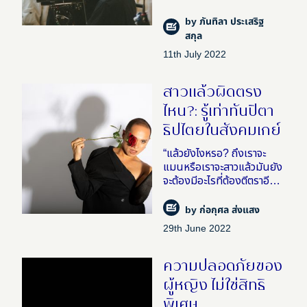
สร้างมิติให้โลกในหนังผ่าน
สถาปัตยกรรมในโลกแห่ง
by
ภันทิลา ประเสริฐ
ความจริงของเต๋อ นวพล ผู้
สกุล
กำกับที่ “รักภาพยนตร์ใน
11th July 2022
สาวแล้วผิดตรง
ไหน?: รู้เท่าทันปิตา
ธิปไตยในสังคมเกย์
“แล้วยังไงหรอ? ถึงเราจะ
แมนหรือเราจะสาวแล้วมันยัง
จะต้องมีอะไรที่ต้องตีตราอีก
หรอ ว่าต้องเป็นเพศในเพศ
อีกทีอย่างงั้นหรอ? เรารู้สึก
by
ก่อกุศล ส่งแสง
ว่ามันไม่จำเป็น” พัดชา – ชนุ
29th June 2022
ดม สุขสถิตย์ ศิลปิน�
ความปลอดภัยของ
ผู้หญิง ไม่ใช่สิทธิ
พิเศษ