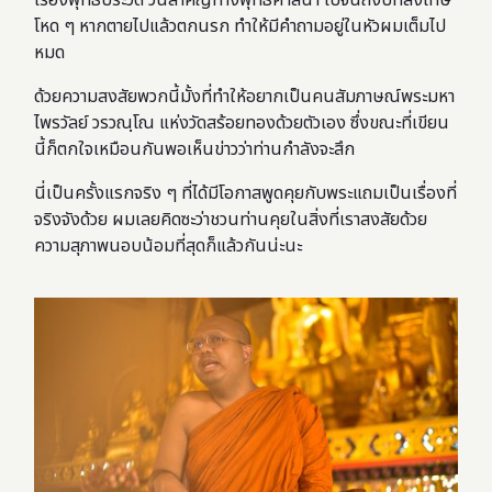
โหด ๆ หากตายไปแล้วตกนรก ทำให้มีคำถามอยู่ในหัวผมเต็มไป
หมด
ด้วยความสงสัยพวกนี้มั้งที่ทำให้อยากเป็นคนสัมภาษณ์พระมหา
ไพรวัลย์ วรวณฺโณ แห่งวัดสร้อยทองด้วยตัวเอง ซึ่งขณะที่เขียน
นี้ก็ตกใจเหมือนกันพอเห็นข่าวว่าท่านกำลังจะสึก
นี่เป็นครั้งแรกจริง ๆ ที่ได้มีโอกาสพูดคุยกับพระแถมเป็นเรื่องที่
จริงจังด้วย ผมเลยคิดซะว่าชวนท่านคุยในสิ่งที่เราสงสัยด้วย
ความสุภาพนอบน้อมที่สุดก็แล้วกันน่ะนะ