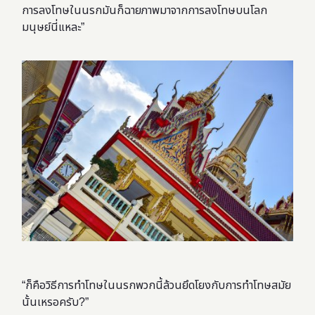
การลงโทษในนรกมันก็ฉายภาพมาจากการลงโทษบนโลก
มนุษย์นี่แหละ”
“ก็คือวิธีการทำโทษในนรกพวกนี้ล้วนยึดโยงกับการทำโทษสมัย
นั้นเหรอครับ?”