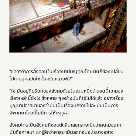
“แสดงว่าการสั่งสอนในเรื่องบาปบุญคุณโทษมันก็ต้องเปลี่ยน
ไปตามยุคสมัยใช่มั้ยครับหลวงพี่?”
“ใช่ มันอยู่ที่บริบทของสังคมด้วยในส่วนหนึ่งว่าตอนนี้เขามอง
เรื่องเหล่านี้ยังไง ซึ่งหลาย ๆ อย่างมันก็ใช้ไม่ได้แล้ว อย่างเรื่อง
บุญบาปอาตมามองว่ามันเป็นเรื่องมักง่ายไปอะ มันเป็นการ
พิพากษาโดยที่ไม่มีการให้เหตุผล
สังคมไทยเป็นสังคมที่ชอบตัดสินเลยกลายเป็นว่าคนไม่อยาก
นับถือศาสนา เขารู้สึกว่าศาสนามันลดทอนอะไรบางอย่าง