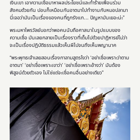
เงินเขา เอาความเชื่อมาหาผลประโยชน์และทำร้ายเพื่อนร่วม
สังคมด้วยกัน ปอบก็เหมือนกันอาตมาไปทำงานกับหมอปลามา
นี่เจอว่ามันเป็นเรื่องของคนที่ถูกรังแก… ปัญหามันเยอะน่ะ”
พระมหาไพรวัลย์บอกว่าพอคนนับถือศาสนาในรูปแบบของ
ความเชื่อ มันเลยกลายเป็นเรื่องราวที่เต็มไปด้วยปาฏิหารย์ไม่ว่า
จะเป็นเรื่องปฏิบัติธรรมแล้วเห็นผีไปจนถึงเห็นพญานาค
“พระพุทธเจ้าเลยสอนเรื่องกาลามสูตรไงว่า ‘อย่าเชื่อเพราะว่าตาม
อาตมา’ ‘อย่าเชื่อเพราะเขาว่า’ ‘อย่าเชื่อเพราะอ้างว่า’ มันต้อง
พิสูจน์ด้วยตัวเอง ไม่ใช่แต่จะเชื่อคนอื่นอย่างเดียว”