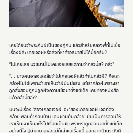
เคยได้ยินว่าพระกับผีเป็นของคู่กัน แล้วสำหรับหลวงพี่ที่ไม่เชื่อ
เรื่องผีล่ะ เคยเจอผีหรือสิ่งที่หาคำอธิบายไม่ได้มั้ยครับ?
“ไม่เคยเลย บวชมานี่ไม่เคยเจอเลยแต่ถามว่ากลัวมั้ย? กลัว”
“… บางคนอาจจะสงสัยว่าไม่เคยเจอผีแล้วทำไมกลัวผี? คือเรา
กลัวผีไม่ใช่เพราะว่าเราเห็นว่าผีมันมีจริง แต่เรากลัวผีเพราะเรา
ถูกสั่งสอนถูกปลูกฝังความเชื่อมาตั้งแต่เด็ก เคยท่องหนังสือ
แก้วกล้ามั้ยล่ะ?
มันจะมีเรื่อง ‘สองเกลอเจอผี’ อะ ‘สองเกลอเจอผี เจอที่ดง
กล้วย พลบค่ำกลับบ้าน เดินผ่านต้นกล้วย’ มันเป็นการสอนให้
เราเห็นเงาเห็นอะไรไปเรื่อยเป็นผี เพราะเราถูกสอนมาตั้งแต่เด็ก
อย่างนี้ไง ปู่ย่าตายายพ่อแม่ก็เล่าแต่เรื่องนี้ ออกจากบ้านระวังผี