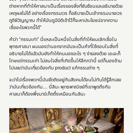
ต่างหากที่ทำให้ศาสนาเป็นเรื่องของสิ่งที่ซับซ้อนและอธิบายด้วย
เหตุผลไม่ได้ อย่างเรื่องกรรมเวร ก็อธิบายเป็นเจ้ากรรมนายเวร
ภูติผีวิญญาณ ทำให้มันดูมีมิติเข้าไว้ก็จะหาประโยชน์จากความ
เชื่ออะไรพวกนี้ได้”
คำว่า “กรรมเก่า” นี่แหละเป็นหนึ่งในสิ่งที่ทำให้ผมเลิกเชื่อใน
พุทธศาสนา ผมมองว่านอกจากมันจะเป็นคำที่ใช้ตอบในสิ่งที่
อธิบายไม่ได้แล้วมันยังทำให้คนมองอะไร ๆ ง่ายลงด้วย เอะอะก็
โทษแต่กรรมเก่า ไม่สนใจสิ่งที่เกิดขึ้นให้ลึกกว่านี้ แต่ก็มองข้าม
ไปเลยว่ามันเกี่ยวข้องกับ product แก้กรรมต่าง ๆ
จะว่าไปเรื่องพวกนี้มันยึดติดอยู่กับสังคมได้จนไม่ทันได้รู้สึกเลย
ว่ามันเกี่ยวข้องกัน… นี่สินะ พุทธพาณิชย์ที่เขาพูดถึงกัน
ศาสนาก็ต้องพึ่งมาร์เก็ตติ้งเหมือนกันสินะ