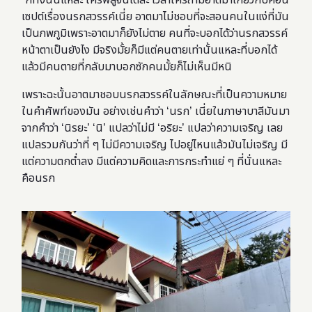
เซปต์เรื่องนรกสวรรค์เนี่ย อาตมาไม่ชอบที่จะสอนคนในแง่ที่มัน
เป็นภพภูมิเพราะอาตมาก็ยังไม่ตาย คนที่จะบอกได้ว่านรกสวรรค์
หน้าตาเป็นยังไง มีจริงมั้ยก็มีแต่คนตายเท่านั้นแหละที่บอกได้
แล้วมีคนตายที่กลับมาบอกซักคนมั้ยก็ไม่เห็นมีหนิ
เพราะฉะนั้นอาตมาชอบนรกสวรรค์ในลักษณะที่เป็นความหมาย
ในคำศัพท์ของมัน อย่างเช่นคำว่า ‘นรก’ เนี่ยในภาษาบาลีมันมา
จากคำว่า ‘นิรยะ’ ‘นิ’ แปลว่าไม่มี ‘อริยะ’ แปลว่าความเจริญ เลย
แปลรวมกันว่าที่ ๆ ไม่มีความเจริญ ไปอยู่ไหนแล้วมันไม่เจริญ มี
แต่ความตกต่ำลง มีแต่ความคิดและการกระทำแย่ ๆ ที่นั่นแหละ
คือนรก