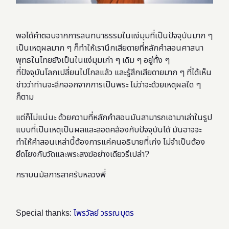
พอได้คำตอบจากการสนทนาธรรมในแง่มุมที่เป็นปัจจุบันมาก ๆ
เป็นเหตุผลมาก ๆ ก็ทำให้เรานึกเสียดายที่หลักคำสอนศาสนา
พุทธในไทยยังเป็นในแง่มุมเก่า ๆ เดิม ๆ อยู่ทั้ง ๆ
ที่ปัจจุบันโลกเปลี่ยนไปไกลแล้ว และรู้สึกเสียดายมาก ๆ ที่ได้เห็น
ข่าวว่าท่านจะสึกออกจากการเป็นพระ ไม่ว่าจะด้วยเหตุผลใด ๆ
ก็ตาม
แต่ก็ไม่แน่นะ ด้วยความที่หลักคำสอนมันสามารถเอามาเล่าในรูป
แบบที่เป็นเหตุเป็นผลและสอดคล้องกับปัจจุบันได้ มันอาจจะ
ทำให้คำสอนเหล่านี้ต้องการแค่คนอธิบายที่เก่ง ไม่จำเป็นต้อง
ยึดโยงกับวัดและพระสงฆ์อย่างเดียวรึเปล่า?
กราบนมัสการลาครับหลวงพี่
Special thanks:
ไพรวัลย์ วรรณบุตร