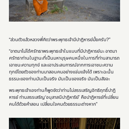
“ส่วนตัวแล้วหลวงพี่คิดว่าพระพุทธเจ้ามีปาฏิหารย์มั้ยครับ?”
“อาตมาไม่ได้ศรัทธาพระพุทธเจ้าในแบบที่มีปาฏิหารย์นะ อาตมา
ศรัทธาท่านในฐานะที่เป็นมหาบุรุษคนหนึ่งในการที่ท่านสามารถ
เอาชนะความทุกข์ และเอาประสบการณ์จากการเอาชนะความ
ทุกข์โดยตัวของท่านมาสอนคนอย่างแจ่มแจ้งได้ เพราะฉะนั้น
ธรรมะของท่านมันเป็นจริง มันเป็นของจริง มันเป็นสัจจะ
พระพุทธเจ้าเองท่านก็พูดชัดว่าท่านไม่สรรเสริญอิทธิฤทธิ์ปาฏิ
หารย์ ท่านสรรเสริญ‘อนุสาสนีปาฏิหาริย์’ คือปาฏิหารย์ที่เปลี่ยน
คนได้ด้วยคำสอน เปลี่ยนใจคนด้วยธรรมะต่างหาก”