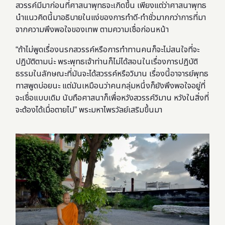
สวรรค์มีมาก่อนที่ศาสนาพุทธจะเกิดขึ้น เพียงแต่ว่าศาสนาพุทธ
นำแนวคิดนี้มาอธิบายในแง่ของการทำดี-ทำชั่วมากกว่าการที่มา
จากความพึงพอใจของเทพ ตามความเชื่อก่อนหน้า
“ถ้าไม่พูดเรื่องนรกสวรรค์หรือการทำทานคนก็จะไม่สนใจที่จะ
ปฏิบัติตามน่ะ พระพุทธเจ้าท่านก็ไม่ได้สอนในเรื่องการปฏิบัติ
ธรรมในลักษณะที่มันจะได้สวรรค์หรือวิมาน เรื่องนี้อาจารย์พุทธ
ทาสพูดบ่อยนะ แต่มันเหมือนว่าคนกลุ่มหนึ่งก็ยังพึงพอใจอยู่ที่
จะเชื่อแบบเดิม นับถือศาสนาก็เพื่อหวังสวรรค์วิมาน หวังในสิ่งที่
จะต้องได้เมื่อตายไป” พระมหาไพรวัลย์เสริมขึ้นมา