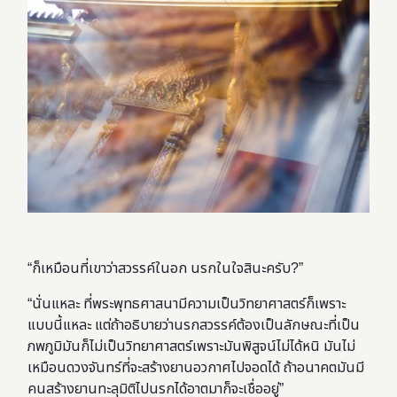
“ก็เหมือนที่เขาว่าสวรรค์ในอก นรกในใจสินะครับ?”
“นั่นแหละ ที่พระพุทธศาสนามีความเป็นวิทยาศาสตร์ก็เพราะ
แบบนี้แหละ แต่ถ้าอธิบายว่านรกสวรรค์ต้องเป็นลักษณะที่เป็น
ภพภูมิมันก็ไม่เป็นวิทยาศาสตร์เพราะมันพิสูจน์ไม่ได้หนิ มันไม่
เหมือนดวงจันทร์ที่จะสร้างยานอวกาศไปจอดได้ ถ้าอนาคตมันมี
คนสร้างยานทะลุมิติไปนรกได้อาตมาก็จะเชื่ออยู่”