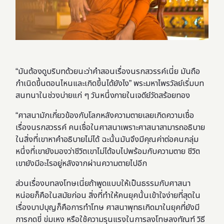
“มันต้องดูบริบทด้วยนะว่าคำสอนเรื่องนรกสวรรค์เนี่ย มันถือ
กำเนิดขึ้นตอนไหนและเกิดขึ้นได้ยังไง” พระมหาไพรวัลย์เริ่มบท
สนทนาในช่วงบ่ายแก่ ๆ วันหนึ่งภายในเจดีย์วัดสร้อยทอง
“ศาสนามักเกี่ยวข้องกับโลกหลังความตายเลยเกิดความเชื่อ
เรื่องนรกสวรรค์ คนเชื่อในศาสนาเพราะศาสนาสามารถอธิบาย
ในสิ่งที่เขาหาคำอธิบายไม่ได้ ฉะนั้นมันจึงมีคุณค่าต่อคนกลุ่ม
หนึ่งที่เขายังมองว่าชีวิตเขาไม่ได้จบไปพร้อมกับความตาย ชีวิต
เขายังมีอะไรอยู่หลังจากผ่านความตายไปอีก
ส่วนเรื่องบทลงโทษเนี่ยถ้าพูดแบบให้เป็นธรรมกับศาสนา
หน่อยก็คือในสมัยก่อน สิ่งที่ทำให้คนยุคนั้นเข้าใจง่ายที่สุดใน
เรื่องบาปบุญก็คือการทำโทษ ศาสนาพุทธเกิดมาในยุคที่ยังมี
การกดขี่ ข่มเหง หรือใช้ความรุนแรงในการลงโทษลงทัณฑ์ วิธี