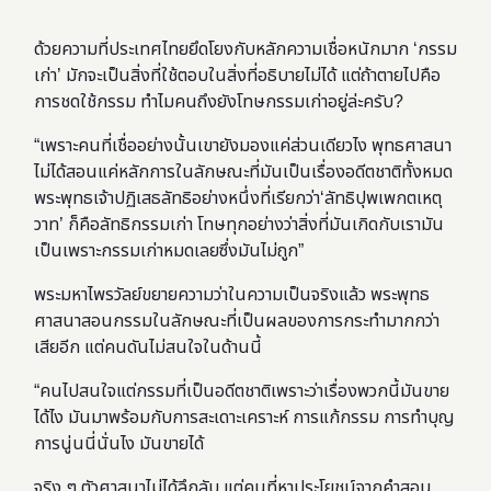
ด้วยความที่ประเทศไทยยึดโยงกับหลักความเชื่อหนักมาก ‘กรรม
เก่า’ มักจะเป็นสิ่งที่ใช้ตอบในสิ่งที่อธิบายไม่ได้ แต่ถ้าตายไปคือ
การชดใช้กรรม ทำไมคนถึงยังโทษกรรมเก่าอยู่ล่ะครับ?
“เพราะคนที่เชื่ออย่างนั้นเขายังมองแค่ส่วนเดียวไง พุทธศาสนา
ไม่ได้สอนแค่หลักการในลักษณะที่มันเป็นเรื่องอดีตชาติทั้งหมด
พระพุทธเจ้าปฏิเสธลัทธิอย่างหนึ่งที่เรียกว่า‘ลัทธิปุพเพกตเหตุ
วาท’ ก็คือลัทธิกรรมเก่า โทษทุกอย่างว่าสิ่งที่มันเกิดกับเรามัน
เป็นเพราะกรรมเก่าหมดเลยซึ่งมันไม่ถูก”
พระมหาไพรวัลย์ขยายความว่าในความเป็นจริงแล้ว พระพุทธ
ศาสนาสอนกรรมในลักษณะที่เป็นผลของการกระทำมากกว่า
เสียอีก แต่คนดันไม่สนใจในด้านนี้
“คนไปสนใจแต่กรรมที่เป็นอดีตชาติเพราะว่าเรื่องพวกนี้มันขาย
ได้ไง มันมาพร้อมกับการสะเดาะเคราะห์ การแก้กรรม การทำบุญ
การนู่นนี่นั่นไง มันขายได้
จริง ๆ ตัวศาสนาไม่ได้ลึกลับ แต่คนที่หาประโยชน์จากคำสอน