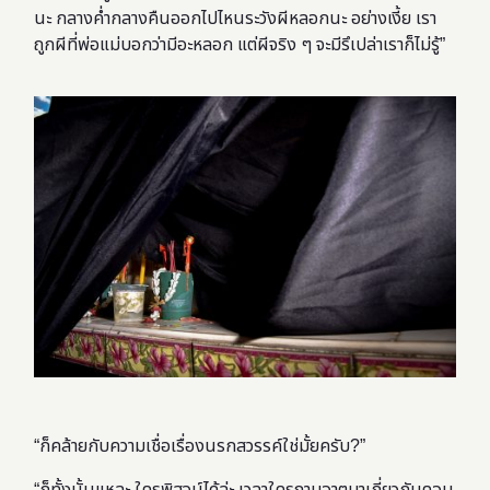
นะ กลางค่ำกลางคืนออกไปไหนระวังผีหลอกนะ อย่างเงี้ย เรา
ถูกผีที่พ่อแม่บอกว่ามีอะหลอก แต่ผีจริง ๆ จะมีรึเปล่าเราก็ไม่รู้”
“ก็คล้ายกับความเชื่อเรื่องนรกสวรรค์ใช่มั้ยครับ?”
“ก็ทั้งนั้นแหละ ใครพิสูจน์ได้ล่ะ เวลาใครถามอาตมาเกี่ยวกับคอน