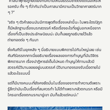
“ศาสนาพุทธถูกยึดโยงกับความเหนือธรรมชาติตั้งแต่เมื่อไหร่เห
รอครับ ทั้ง ๆ ที่ว่ากันว่าเป็นศาสนามีความเป็นวิทยาศาสตร์มาก
ๆ ?”
“จริง ๆ ตัวคำสอนมันมีการพูดถึงเรื่องเหล่านี้นะ ในพระไตรปิฎก
ก็มีหลักฐานเรื่องนรกสวรรค์ หรือเรื่องอะไรที่อยู่นอกเหนือจาก
เรื่องที่เป็นเชิงประจักษนิยมน่ะ มันก็เลยถูกอธิบายไว้แล้ว
ถ่ายทอดต่อ ๆ กันมา
ยิ่งคัมภีร์ในยุคหลัง ๆ นี่อธิบายแบบพิศดารไปกันใหญ่เลย เช่น
คัมภีร์อรรถกถาเนี่ยอธิบายเรื่องผลของการทำบุญที่มันวิจิตร
พิศดารมาก เรื่องปาฏิหารย์เต็มไปหมด ทำบุญให้ทานแล้วมี
สวรรค์มีวิมานลอยอยู่บนสวรรค์ มีวิมานทองรองรับเมื่อตายไป
แล้วอะไรแบบนี้
แต่ก็มีบางคนนะที่ยังคงยึดมั่นในเรื่องของการทำความดีเพราะ
รู้สึกว่ามันเป็นเรื่องที่สมควรทำ ไม่ได้ทำเพราะกลัวตกนรก หรือมี
ใครเอาเรื่องตกนรกมาขู่เขา มันก็แล้วแต่คนน่ะ”