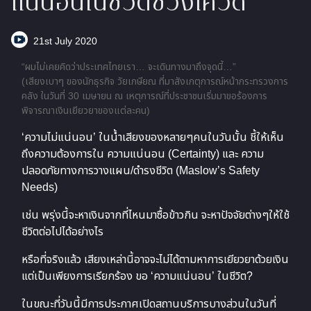
แน่นอนในชีวิตช่วงโควิด
21st July 2020
“ผมไม่เคยคิดว่าประเทศไทยเรา… จะเดินทางมาถึงจุดนี้…”
(เสียงเบาๆ ของนักธุรกิจ วัยเกษียณ ที่มาสังเกตุการณ์หน้ากระทรวงการ
คลัง ในวันที่ 30 เมษายน ณ เหตุการณ์ที่ประชาชนเริ่มมาขอร้องการ
พิจารณาเงินเยียวยาของแต่ละคน)
‘ความไม่แน่นอน’ ในน้ำเสียงของหลายๆคนในวันนั้น ชี้ให้เห็น
ถึงความต้องการใน ความแน่นอน (Certainty) และ ความ
ปลอดภัยทางการวางแผน/ดำรงชีวิต (Maslow’s Safety
Needs)
เช่น พรุ่งนี้จะหาเงินจากที่ไหนมาซื้อข้าวกิน จะหาปัจจัยต่างๆให้ใช้
ชีวิตต่อไปได้อย่างไร
หรือที่จริงแล้ว เสียงเหล่านี้อาจจะไม่ได้ตามหาการเยียวยาด้วยเงิน
แต่เป็นเพียงการเรียกร้อง ขอ ‘ความแน่นอน’ ในชีวิต?
ในขณะที่วันนี้มีการประกาศเปิดสถานบริการบางส่วนในวันที่